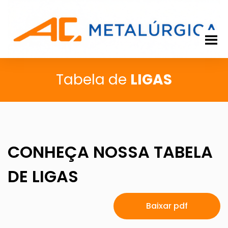
Tabela de Ligas
Tabela de
LIGAS
CONHEÇA NOSSA TABELA
DE LIGAS
Baixar pdf